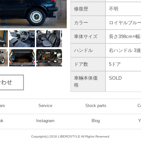
修復歴
不明
カラー
ロイヤルブル
車体サイズ
長さ398cm×幅
ハンドル
右ハンドル 3速
ドア数
5ドア
車輛本体価
SOLD
格
ars
Service
Stock parts
C
ok
Instagram
Blog
Y
Copyright(c) 2018 LIBEROSTYLE All Rights Reserved.