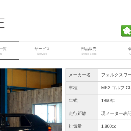
一覧
サービス
部品販売
rs
Service
Stock parts
メーカー名
フォルクスワ
車種
MK2 ゴルフ CL
年式
1990年
走行距離
現メーター表記 1
排気量
1,800cc