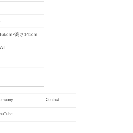
ー
166cm×高さ141cm
AT
ompany
Contact
ouTube