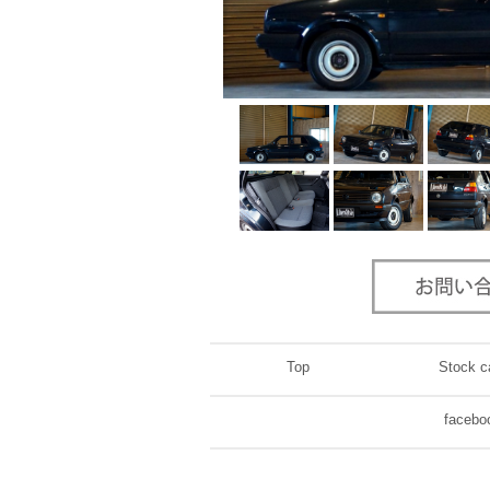
Top
Stock c
facebo